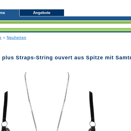
ome
Angebote
e
»
Neuheiten
e plus Straps-String ouvert aus Spitze mit Samt