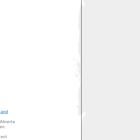
sand
 Abierta
den
 mit