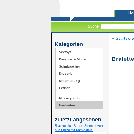
H
Suche
»
Startseit
Kategorien
Sextoys
Bralett
Dessous & Mode
Schnäppchen
Drogerie
Unterhaltung
Fetisch
Massagestäbe
Neuheiten
zuletzt angesehen
Bralette plus Straps-String ouvert
aus Spitze mit Samtdetails